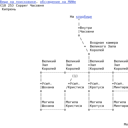
Вещи на поисковике
, 
обсуждение на МИФе
{10 25} Copper Часовня

 Кипрень

                                   На 
кладбище
                                       ^

                                       |

                                       =Внутри

                                       |Часовни

                                       o

                                        \                       
                                         \   Входная камера     
                                          =  Великого Зала      
                                           \ Королей            
                                            o                   
                                            |                   
                     Великий     Великий    |Великий     Великий
                     Зал         Зал        =Зал         Зал    
                     Королей     Королей    |Королей     Королей
                    o-----------o-----------o-----------o-------
                    |               (1)     |           |

                    |              /        |           |

                    =Усып.        =Усып.    =Усып.      =Усып.  
                    |Шохана      /Кристиса  |Кротуса    |Минтара
                    o           o           o           o-------
                    |           |           |           |       
                    |           |           |           |       
                    |Могила     |Могила     |Могила     |Могила 
                    |Шохана     |Кристиса   |Кротуса    |Минтара
                    o-----------o           o-----------o       
                                                                
                                                                
                                                                
                                                              Мо