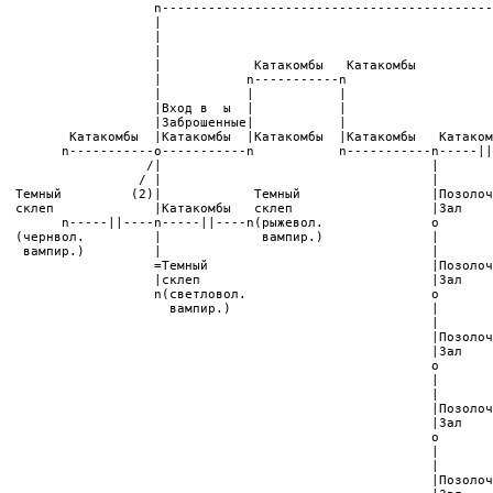
                    n-------------------------------------------
                    |                                           
                    |                                           
                    |                                           
                    |            Катакомбы   Катакомбы          
                    |           n-----------n                   
                    |           |           |                   
                    |Вход в  ы  |           |                   
                    |Заброшенные|           |                   
         Катакомбы  |Катакомбы  |Катакомбы  |Катакомбы   Катаком
        n-----------o-----------n           n-----------n-----||
                   /|                                   |       
                  / |                                   |       
  Темный         (2)|            Темный                 |Позолоч
  склеп             |Катакомбы   склеп                  |Зал    
        n-----||----n-----||----n(рыжевол.              o       
  (чернвол.         |             вампир.)              |       
   вампир.)         |                                   |       
                    =Темный                             |Позолоч
                    |склеп                              |Зал

                    n(светловол.                        o

                      вампир.)                          |

                                                        |

                                                        |Позолоч
                                                        |Зал

                                                        o

                                                        |

                                                        |

                                                        |Позолоч
                                                        |Зал

                                                        o

                                                        |

                                                        |

                                                        |Позолоч