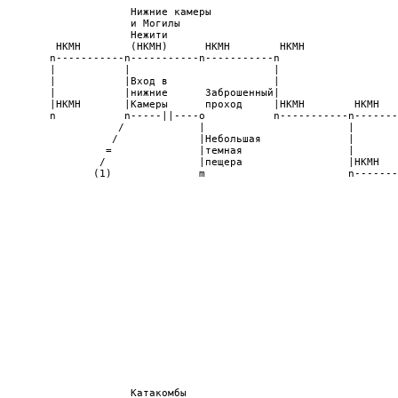
                                                                
                     Нижние камеры

                     и Могилы

                     Нежити

         НКМН        (НКМН)      НКМН        НКМН

        n-----------n-----------n-----------n

        |           |                       |

        |           |Вход в                 |

        |           |нижние      Заброшенный|

        |НКМН       |Камеры      проход     |НКМН        НКМН   
        n           n-----||----o           n-----------n-------
                   /            |                       |       
                  /             |Небольшая              |       
                 =              |темная                 |       
                /               |пещера                 |НКМН   
               (1)              m                       n-------
                                                                
                                                                
                                                                
                                                                
                                                                
                                                                
                                                                
                                                                
                                                                
                                                                
                                                                
                                                                
                                                                
                                                                
                                                                
                                                                
                                                                
                                                                
                     Катакомбы                                  