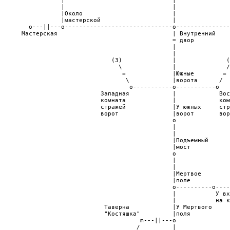
                                       m---||---o               
                                      /         |               