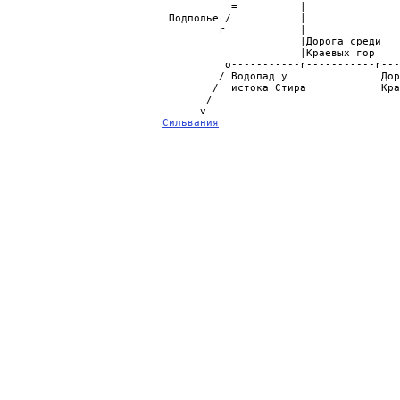
                                     =          |               
                           Подполье /           |               
                                   r            |               
                                                |Дорога среди   
                                                |Краевых гор    
                                    o-----------r-----------r---
                                   / Водопад у               Дор
                                  /  истока Стира            Кра
                                 /                              
                                v                               
Сильвания
                             
                                                                