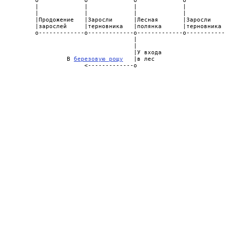
          o             o             o             o           
          |             |             |             |           
          |             |             |             |           
          |Продожение   |Заросли      |Лесная       |Заросли    
          |зарослей     |терновника   |полянка      |терновника 
          o-------------o-------------o-------------o-----------
                                      |

                                      |

                                      |У входа

                   В 
березовую рощу
   |в лес
