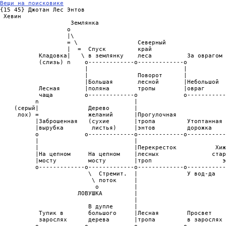
Вещи на поисковике

{15 45} Джотан Лес Энтов

 Хевин

                    Землянка

                   o

                   |\

                   = \                 Северный

                   |  =  Спуск         край

           Кладовка|   \ в землянку    леса          За оврагом

           (слизь) n    o-------------o-------------o

                        |                           |

                        |              Поворот      |           
                        |Большая       лесной       |Небольшой  
           Лесная       |поляна        тропы        |овраг      
           чаща         o-------------o             o-----------
          n                           |                         
    (серый|              Дерево       |                         
     лох) =              желаний      |Прогулочная              
          |Заброшенная   (сухие       |тропа         Утоптанная 
          |вырубка        листья)     |энтов         дорожка    
          o             o-------------o-------------o-----------
          |                           |                         
          |                           |Перекресток           Хиж
          |На цепном     На цепном    |лесных               стар
          |мосту         мосту        |троп                    э
          o-------------o-------------o-------------o-----------
                         \  Стремит.  |              У вод-да   
                          \ поток     |                         
                           o          |                         
                      ЛОВУШКА         |                         
                                      |                         
                         В дупле      |

           Тупик в       большого     |Лесная        Просвет    
           зарослях      дерева       |тропа         в зарослях 