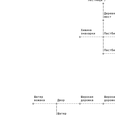
                                                 лестница /     
                                                         o      
                                                         |      
                                                         |      
                                                         |Деревя
                                                         |мост  
                                                         o      
                                                         |      
                                                         |      
                                             Хижина      |      
                                             знахарки    |Пастби
                                            o------------o------
                                                         |      
                                                         |

                                                         |

                                                         |Пастби
                                                         o------
                                                                
                                                                
                                                                
                                                                
                                                                
                                                                
                                                                
                                                                
                                                                
                                                                
                                                                
                                                                
                   Шатер                     Широкая      Широка
                   вожака       Двор         дорожка      дорожк
                  o------------o------------o------------o------
                               |                                
                               |                                
                               |Шатер                           