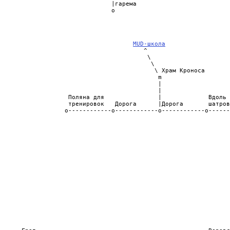
                               |гарема                          
                               o                                
                                                                
                                                                
                                                                
                                                                
MUD-школа
                  
                                        ^                       
                                         \                      
                                          \                     
                                           \ Храм Кроноса       
                                            m                   
                                            |                   
                                            |                   
                   Поляна для               |             Вдоль 
                   тренировок   Дорога      |Дорога       шатров
                  o------------o------------o------------o------
                                                                
                                                                
                                                                
                                                                
                                                                
                                                                
                                                                
                                                                
                                                                
                                                                
                                                                
                                                                
                                                                
                                                                
                                                                
                                                                
                                                                