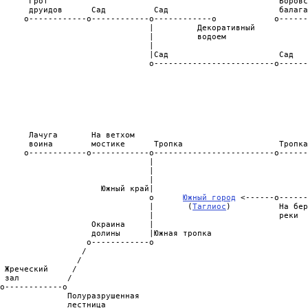
      Грот                                                Воровс
      друидов      Сад          Сад                       балага
     o------------o------------o------------o            o------
                               |         Декоративный           
                               |         водоем                 
                               |                                
                               |Сад                       Сад   
                               o-------------------------o------
                                                                
                                                                
                                                                
                                                                
                                                                
                                                                
                                                                
      Лачуга       На ветхом                                    
      воина        мостике      Тропка                    Тропка
     o------------o------------o-------------------------o------
                               |                                
                               |                                
                               |                                
                     Южный край|                                
                               o      
Южный город
 <------o------
                               |       (
Таглиос
)          На бер
                               |                          реки  
                   Окраина     |

                   долины      |Южная тропка

                  o------------o

                 /

                /

 Жреческий     /

 зал          /

o------------o

              Полуразрушенная
