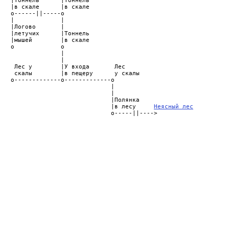
   |Тоннель      |Тоннель

   |в скале      |в скале

   o------||-----o

   |             |

   |Логово       |

   |летучих      |Тоннель

   |мышей        |в скале

   o             o

                 |

                 |

    Лес у        |У входа       Лес

    скалы        |в пещеру      у скалы

   o-------------o-------------o

                               |

                               |

                               |Полянка

                               |в лесу     
Неясный лес
                               o-----||---->
