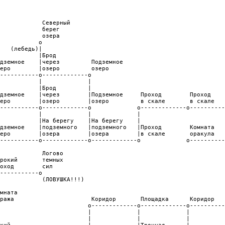
            Северный

            берег

            озера

           o

   (лебедь)|

           |Брод

дземное    |через         Подземное

еро        |озеро         озеро

-----------o-------------o

           |             |

           |Брод         |

дземное    |через        |Подземное     Проход        Проход    
еро        |озеро        |озеро         в скале       в скале   
-----------o-------------o             o-------------o----------
           |             |             |                        
           |На берегу    |На берегу    |                        
дземное    |подземного   |подземного   |Проход        Комната   
еро        |озера        |озера        |в скале       оракула   
-----------o-------------o-------------o             o----------
                                                                
            Логово                                              
рокий       темных                                              
оход        сил                                                 
-----------o                                                    
            (ЛОВУШКА!!!)                                        
                                                                
мната                                                           
ража                      Коридор       Площадка      Коридор   
                         o-------------o-------------o----------
                         |             |             |          
                         |             |             |          