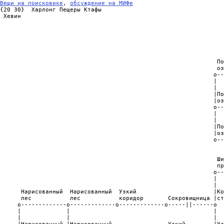
Вещи на поисковике
, 
обсуждение на МИФе
{20 30}	 Харлонг Пещеры Ктафы

 Хевин

                                                                
                                                                
                                                                
                                                                
                                                                
                                                                
                                                              По
                                                              оз
                                                             o--
                                                             |  
                                                             |  
                                                             |По
                                                             |оз
                                                             o--
                                                             |  
                                                             |  
                                                             |По
                                                             |оз
                                                             o--
                                                                
                                                                
                                                              Ши
                                                              пр
                                                             o--
                                                             |  
                                                             |  
      Нарисованный  Нарисованный  Узкий                      |Ко
      лес           лес           коридор       Сокровищница |ст
     o-------------o-------------o-------------o-----||------o  
     |             |                                         |  
     |             |                                         |  