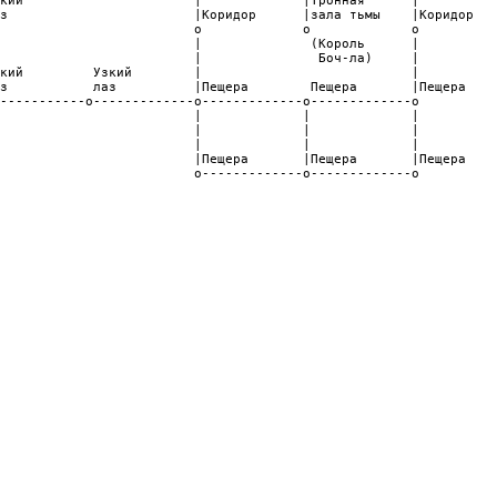
кий                      |             |Тронная      |          
з                        |Коридор      |зала тьмы    |Коридор   
                         o             o             o          
                         |              (Король      |          
                         |               Боч-ла)     |          
кий         Узкий        |                           |          
з           лаз          |Пещера        Пещера       |Пещера    
-----------o-------------o-------------o-------------o          
                         |             |             |          
                         |             |             |          
                         |             |             |          
                         |Пещера       |Пещера       |Пещера    
                         o-------------o-------------o          
                                                                
                                                                
                                                                
                                                                
                                                                