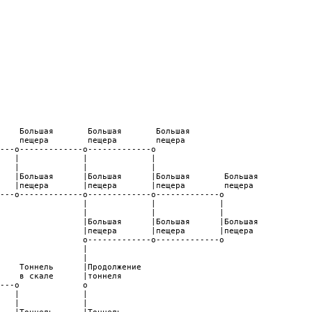
    Большая       Большая       Большая

    пещера        пещера        пещера

---o-------------o-------------o

   |             |             |

   |             |             |

   |Большая      |Большая      |Большая       Большая

   |пещера       |пещера       |пещера        пещера

---o-------------o-------------o-------------o

                 |             |             |

                 |             |             |

                 |Большая      |Большая      |Большая

                 |пещера       |пещера       |пещера

                 o-------------o-------------o

                 |

                 |

    Тоннель      |Продолжение

    в скале      |тоннеля

---o             o

   |             |

   |             |
