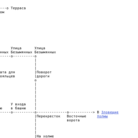
---o Терраса

ом

     Улица      Улица

нных Безымянных Безымянных

-----o----------o

                |

                |

                |

ата для         |Поворот

ояльцев         |дороги

                o

                |

                |

                |

                |

                |

     У входа    |

ю    в башню    |

-----o----------o--------------o-----------> В 
Зловещие
                |Перекресток   Восточные     
Холмы
                |              ворота

                |

                |

                |

                |На холме
