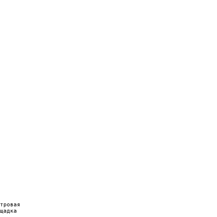
тровая

щадка
