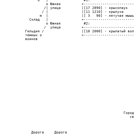
                  o   |                 #1:                     
                      o Южная          +------------------------
                     /| улица          |[17 2890] - крысопаук   
                    / |                |[11 1210] - крылуха     
                   m  |                |[ 3   90] - летучая мышь
              Склад   |                +------------------------
                      o Южная           #2:                     
                     /  улица          +------------------------
            Гильдия /                  |[10 2000] - крылатый вол
            темных o                   +------------------------
            воинов                                              
                                                                
                                                                
                                                                
                                                                
                                                                
                                                                
                                                                
                                                                
                                                                
                                                                
                                                                
                                                                
                                                                
                                                                
                                                                
                                                                
                                                                
                                                           Город
                                                              св
                                                                
                                                                
                                                                
               Дорога     Дорога                                