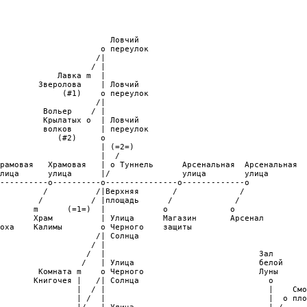
                       Ловчий

                     o переулок

                    /|

                   / |

            Лавка m  |

        Зверолова    | Ловчий

             (#1)    o переулок

                    /|

         Вольер    / |

         Крылатых o  | Ловчий

         волков      | переулок

            (#2)     o

                     | (=2=)

                     |  /

рамовая   Храмовая   | o Туннель      Арсенальная  Арсенальная

лица      улица      |/               улица        улица

----------o----------o---------------o-------------o

         /          /|Верхняя       /             /

        /          / |площадь      /             /

       m      (=1=)  |            o             o

       Храм          | Улица      Магазин       Арсенал

оха    Калимы        o Черного    защиты

                    /| Солнца

                   / |

                  /  |                                Зал

                 /   | Улица                          белой

        Комната m    o Черного                        Луны

       Книгочея |   /| Солнца                           o

                |  / |                                  |    Смо
                | /  |                                  |  o пло