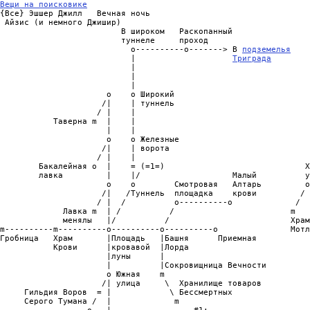
Вещи на поисковике

{Все} Эшшер Джилл   Вечная ночь

 Айзис (и немного Джишир)

                         В широком   Раскопанный

                         туннеле     проход                     
                           o----------o-------> В 
подземелья
    
                           |                    
Триграда
        
                           |                                    
                           |                                    
                           |                                    
                      o    o Широкий                            
                     /|    | туннель                            
                    / |    |                                    
           Таверна m  |    |                                    
                      |    |                                    
                      o    o Железные                           
                     /|    | ворота                             
                    / |    |                                    
        Бакалейная o  |    = (=1=)                             Х
        лавка         |    |/                   Малый          у
                      o    o        Смотровая   Алтарь         o
                     /|   /Туннель  площадка    крови         / 
                    / |  /          o----------o             /  
             Лавка m  | /          /                        m   
             менялы   |/          /                         Храм
m----------m----------o----------o----------o               Мотл
Гробница   Храм       |Площадь   |Башня      Приемная           
           Крови      |кровавой  |Лорда                         
                      |луны      |                              
                      |          |Сокровищница Вечности         
                      o Южная    m                              
                     /| улица     \  Хранилище товаров          
     Гильдия Воров  = |            \ Бессмертных                
     Серого Тумана /  |             m                           