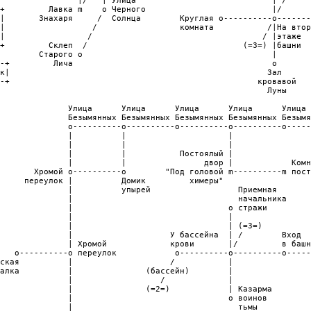
                |/   | Улица                            | /

+         Лавка m    o Черного                          |/

|       Знахаря     /  Солнца        Круглая o----------o-------
|                  /                 комната           /|На втор
|                 /                                   / |этаже

+         Склеп  /                                (=3=) |башни

        Старого o                                       |

-+         Лича                                         o

к|                                                     Зал

-+                                                   кровавой

                                                       Луны

              Улица      Улица      Улица      Улица      Улица 
              Безымянных Безымянных Безымянных Безымянных Безымя
              o----------o----------o----------o----------o-----
              |          |                     |                
              |          |                     |                
              |          |           Постоялый |                
              |          |                двор |            Комн
       Хромой o----------o        "Под головой m----------m пост
     переулок |          Домик         химеры"                  
              |          упырей                  Приемная       
              |                                  начальника     
              |                                o стражи         
              |                                |                
              |                                | (=3=)          
              |                    У бассейна  | /        Вход  
              | Хромой             крови       |/         в башн
   o----------o переулок            o----------o----------o-----
ская          |                    /           |                
алка          |               (бассейн)        |                
              |                  /             |                
              |               (=2=)            | Казарма        
              |                                o воинов         
              |                                  тьмы           