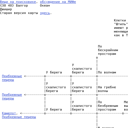
Вещи на поисковике
, 
обсуждение на МИФе
{30 40} Балгор      Океан

Джишир

Старая версия карты 
здесь
.                                      
                                                                
                                                         Клетки 
                                                         "Штиль"
                                                         имеют р
                                                         меняющи
                                                         как в Т
                                                                
                                                                
                                                 По             
                                                 бескрайним     
                                                 просторам      
                                                o               
                                                |               
                                    У           |               
                                    скалистого  |               
                       У берега     берега      |По волнам      
Прибрежные
 <---------o------------o------------o---------------
пещеры
               |            |            |               
                      |У           |У           |               
                      |скалистого  |скалистого  |На гребне      
                      |берега      |берега      |волны          
Прибрежные
 <---------o------------o------------o---------------
пещеры
               |            |            |               
                      |            |У           |По           Ме
                      |            |скалистого  |безбрежным   вы
                      |У берега    |берега      |просторам    во
Камелот
, <-----------o------------o------------o------------o--
Прибрежные пещеры
                              |               
                                                |               
                                                |               