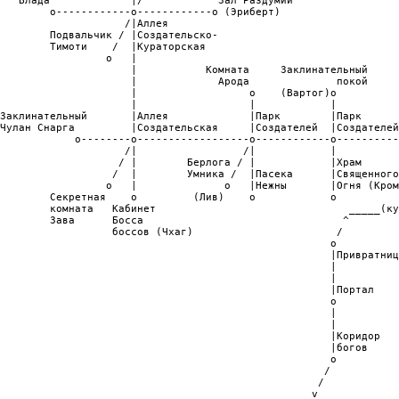
   Влада             |/            Зал Раздумий                 
        o------------o------------o (Эриберт)                   
                    /|Аллея                                     
        Подвальчик / |Создательско-                             
        Тимоти    /  |Кураторская                               
                 o   |                                          
                     |           Комната     Заклинательный     
                     |             Арода              покой     
                     |                  o    (Вартог)o          
                     |                  |            |          
Заклинательный       |Аллея             |Парк        |Парк      
Чулан Снарга         |Создательская     |Создателей  |Создателей
            o--------o------------------o------------o----------
                    /|                 /|            |          
                   / |        Берлога / |            |Храм      
                  /  |        Умника /  |Пасека      |Священного
                 o   |              o   |Нежны       |Огня (Кром
        Секретная    o         (Лив)    o            o          
        комната   Кабинет                               _____(ку
        Зава      Босса                                ^        
                  боссов (Чхаг)                       /         
                                                     o          
                                                     |Привратниц
                                                     |          
                                                     |          
                                                     |Портал    
                                                     o          
                                                     |          
                                                     |          
                                                     |Коридор   
                                                     |богов     
                                                     o          
                                                    /           
                                                   /            
                                                  v             