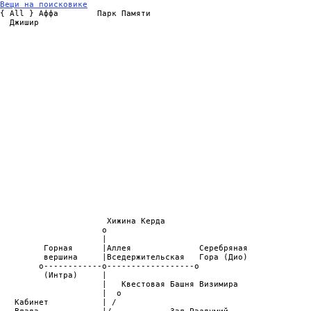
Вещи на поисковике

{ All } Аффа        Парк Памяти

  Джишир

                                                                
                                                                
                                                                
                                                                
                                                                
                                                                
                                                                
                                                                
                                                                
                                                                
                                                                
                                                                
                                                                
                                                                
                                                                
                                                                
                                                                
                                                                
                                                                
                                                                
                                                                
                      Хижина Керда                              
                     o                                          
                     |                                          
         Горная      |Аллея              Серебряная             
         вершина     |Вседержительская   Гора (Дио)             
        o------------o------------------o                       
         (Интра)     |                                          
                     |   Квестовая Башня Визимира               
                     |  o                                       
   Кабинет           | /                                        