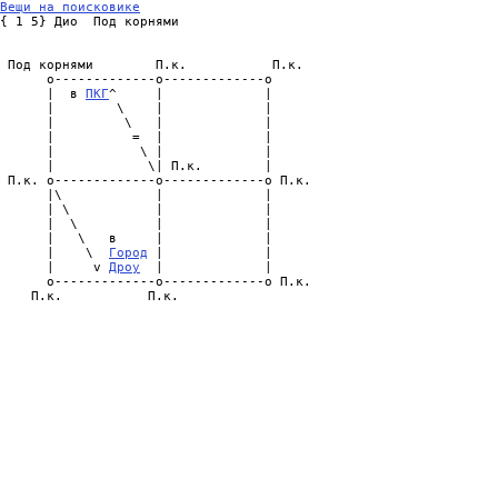
Вещи на поисковике

{ 1 5} Дио  Под корнями

 Под корнями        П.к.           П.к.

      o-------------o-------------о

      |  в 
ПКГ
^     |             |

      |        \    |             |

      |         \   |             |

      |          =  |             |

      |           \ |             |

      |            \| П.к.        |

 П.к. o-------------o-------------o П.к.

      |\            |             |

      | \           |             |

      |  \          |             |

      |   \   в     |             |

      |    \  
Город
 |             |

      |     v 
Дроу
  |             |

      o-------------o-------------o П.к.

    П.к.           П.к.
