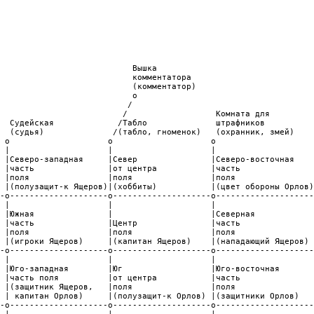
ышка                                                                                                                                                                                                                                                                                                                                                                                                                    
      |                                                                                    комментатора                                                                                                                                                                                                                                                                                                                                                                                                             
      |Пещеры                                                                              (комментатор)                                                                                                                                                                                                                                                                                                       
-o--------------------o--------------------o--------------------
 |                    |                    |                    
 |Юго-западная        |Юг                  |Юго-восточная       
 |часть поля          |от центра           |часть               
 |(защитник Ящеров,   |поля                |поля                
 | капитан Орлов)     |(полузащит-к Орлов) |(защитники Орлов)   
-o--------------------o--------------------o--------------------