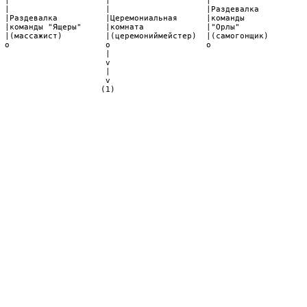
 |                    |                    |                    
 |                    |                    |Раздевалка          
 |Раздевалка          |Церемониальная      |команды             
 |команды "Ящеры"     |комната             |"Орлы"              
 |(массажист)         |(церемониймейстер)  |(самогонщик)        
 o                    o                    o                    
                      |                                         
                      v                                         
                      |                                         
                      v                                         