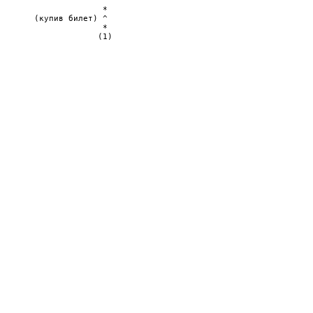
                     ^                                          
                     *                                          
       (купив билет) ^                                          
                     *                                          
                    (1)                                         
                                                                
                                                                
                                                                
                                                                
                                                                