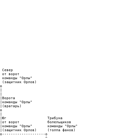
                                                                                                     
      |Мглистых гор                                                                        o                                                                                                                                                                                                                                                                                                                                                                                                                        
      o                                                                                   /                                                                                                                                                                                                                                                                                                                                                                                                                         
      |                                                                                  /                  Комната для                                                                                      
o                                                               
|                                                               
|Юг                   Трибуна                                   
|от ворот             болельщиков                               
|команды "Орлы"       команды "Орлы"                            
|(защитник Орлов)     (толпа фанов)                             
o--------------------o                                          