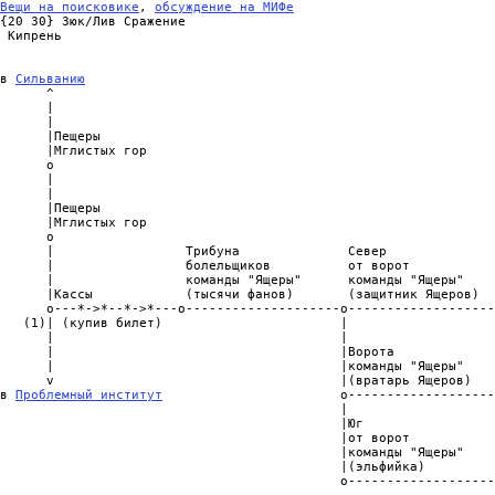
Вещи на поисковике
, 
обсуждение на МИФе
{20 30} Зюк/Лив Сражение

 Кипрень

в 
Сильванию
                                                                                                                                                                                                                                                                                                                                                                                                                                                                                                         
      ^                                                                                                                                                                                                                                                                                                                                                                                                                                                                                                             
      |                                                                                    В
Проблемный институт
                       o-------------------
                                            |                   
                                            |Юг                 
                                            |от ворот           
                                            |команды "Ящеры"    
                                            |(эльфийка)         
                                            o-------------------