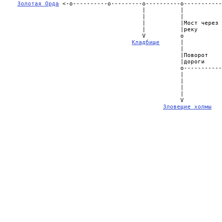
Золотая Орда
 <-о----------о---------о----------о-----------
                                         |          |           
                                         |          |           
                                         |          |Мост через 
                                         |          |реку       
                                         V          о           
Кладбище
      |           
                                                    |           
                                                    |Поворот    
                                                    |дороги     
                                                    о-----------
                                                    |           
                                                    |           
                                                    |           
                                                    |           
                                                    V           
Зловещие холмы
   
                                                                
                                                                
                                                                
                                                                
                                                                
                                                                
                                                                
                                                                
                                                                
                                                                
                                                                
                                                                
                                                                
                                                                
                                                                
                                                                
                                                                