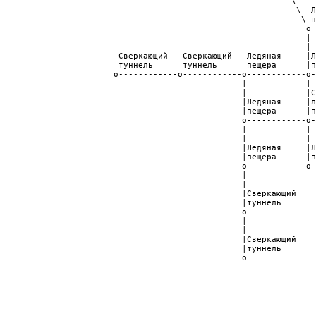
                                                           \

                                                            \  Л
                                                             \ п
                                                              o

                                                              |

                                                              |

                        Сверкающий   Сверкающий   Ледяная     |Л
                        туннель      туннель      пещера      |п
                       o------------o------------o------------o-
                                                 |            | 
                                                 |            |С
                                                 |Ледяная     |л
                                                 |пещера      |п
                                                 o------------o-
                                                 |            | 
                                                 |            | 
                                                 |Ледяная     |Л
                                                 |пещера      |п
                                                 o------------o-
                                                 |              
                                                 |              
                                                 |Сверкающий    
                                                 |туннель       
                                                 o              
                                                 |              
                                                 |              
                                                 |Сверкающий    
                                                 |туннель       