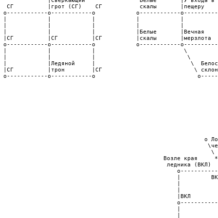
              |Сверкающий                Белые       |У входа в 
  СГ          |грот (СГ)    СГ           скалы       |пещеру    
 o------------o------------o            o------------o----------
 |            |            |            |            |          
 |            |            |            |            |          
 |            |            |            |Белые       |Вечная    
 |СГ          |СГ          |СГ          |скалы       |мерзлота  
 o------------o------------o            o------------o----------
 |            |            |                          \

 |            |            |                           \

 |            |Ледяной     |                            \  Белос
 |СГ          |трон        |СГ                           \ склон
 o------------o------------o                              o-----
                                                                
                                                                
                                                                
                                                                
                                                                
                                                                
                                                                
                                                                
                                                                
                                                            o Ло
                                                             \че
                                                              \ 
                                                Возле края     *
                                                 ледника (ВКЛ)  
                                                    o-----------
                                                    |         ВК
                                                    |           
                                                    |           
                                                    |ВКЛ        
                                                    o-----------
                                                    |           
                                                    |           