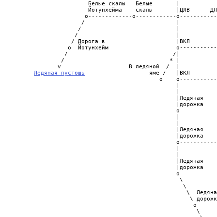
                          Белые скалы   Белые       |           
                          Йотунхейма    скалы       |ДЛВ      ДЛ
                         o-------------o------------o-----------
                        /                           |           
                       /                            |           
                      /                             |           
                     / Дорога в                     |ВКЛ        
                    o  Йотунхейм                    o-----------
                   /                               /|           
                  /                               * |           
                 v                    В ледяной  /  |           
Ледяная пустошь
                   яме /   |ВКЛ        
                                               o    o-----------
                                                    |           
                                                    |           
                                                    |Ледяная    
                                                    |дорожка    
                                                    o           
                                                    |

                                                    |           
                                                    |Ледяная    
                                                    |дорожка    
                                                    o-----------
                                                    |

                                                    |

                                                    |Ледяная

                                                    |дорожка

                                                    o

                                                     \

                                                      \

                                                       \  Ледяна
                                                        \ дорожк
                                                         o

                                                          \
