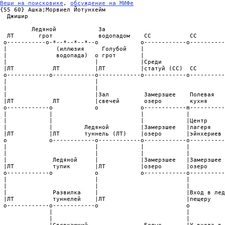
Вещи на поисковике
, 
обсуждение на МИФе
{55 60} Ашка;Морвиел Йотунхейм

  Джишир

         Ледяной            За

  ЛТ       грот             водопадом    СС           СС        
 o-----------o-*--*--*--*--o            o------------o----------
 |              (иллюзия     Голубой    |                       
 |              водопада)  o грот       |                       
 |                         |            |Среди                  
 |ЛТ           ЛТ          |ЛТ          |статуй (СС)  СС        
 o------------o------------o------------o------------o----------
 |                         |                                    
 |                         |                                    
 |                         |Зал          Замерзшее    Полевая   
 |ЛТ           ЛТ          |свечей       озеро        кухня     
 o------------o            o            o------------m----------
 |            |                         |            |          
 |            |                         |            |Центр     
 |            |         Ледяной         |Замерзшее   |лагеря    
 |ЛТ          |ЛТ       туннель (ЛТ)    |озеро       |эйнхериев 
 o            o------------o------------o------------o----------
 |                         |            |            |          
 |                         |            |            |          
 |             Ледяной     |            |Замерзшее   |Замерзшее 
 |ЛТ           тупик       |ЛТ          |озеро       |озеро     
 o------------o            o            o------------o----------
 |                         |                         |

 |                         |                         |

 |             Развилка    |                         |Вход в лед
 |ЛТ           туннелей    |ЛТ                       |пещеру

 o------------o------------o                         o

              |                                      |

              |                                      |
