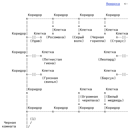
                                                                
Ярмарка
  <-
              Коридор      Коридор      Коридор      Коридор    
             n------------n------------n------------n-----------
             |            |            |            |           
             |            =            =            =           
             |            |Клетка      |Клетка      |Клетка     
      Коридор|   Клетка   n            n            n     Клетка
             n--||--n  (Росомаха)   (Серый   (Черная      n--||-
             | (Удав)                волк)   горилла)  (Страус) 
             |                                                  
             |                                                  
      Коридор|       Клетка                         Клетка      
             n--||--n                                     n--||-
             |       (Пятнистая                  (Леопард)      
             |        гиена)                                    
             |                                                  
      Коридор|       Клетка                         Клетка      
             n--||--n                                     n--||-
             |       (Грязная                     (Барсук)      
             |        свинья)                                   
             |                                                  
             |Коридор                   Клетка       Клетка     
             n                         n            n           
             |                         |(Огромная   |(Белый     
             |                         | черепаха)  | медведь)  
             |                         =            =           
             |Коридор      Коридор     |Коридор     |Коридор    
             n------------n------------n------------n-----------
             |

             | (1)

  Черная     | /

 комната     |/
