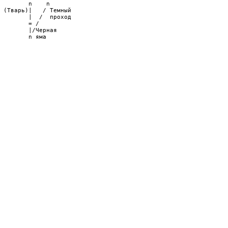
        n    n

 (Тварь)|   / Темный

        |  /  проход

        = /

        |/Черная
