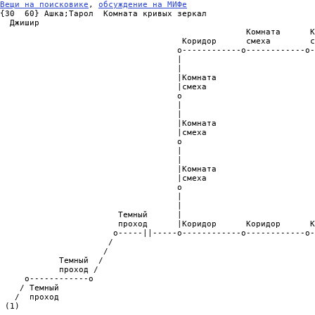
Вещи на поисковике
, 
обсуждение на МИФе
{30  60} Ашка;Тарол  Комната кривых зеркал

  Джишир

                                                  Комната      К
                                     Коридор      смеха        с
                                    o------------o------------o-
                                    |                           
                                    |                           
                                    |Комната                    
                                    |смеха                      
                                    o                           
                                    |                           
                                    |                           
                                    |Комната                    
                                    |смеха                      
                                    o                           
                                    |                           
                                    |                           
                                    |Комната                    
                                    |смеха                      
                                    o                           
                                    |                           
                                    |                           
                        Темный      |                           
                        проход      |Коридор      Коридор      К
                       o-----||-----o------------o------------o-
                      /                                         
                     /                                          
            Темный  /                                           
            проход /                                            
     o------------o                                             
    / Темный                                                    
   /  проход                                                    
 (1)                                                            