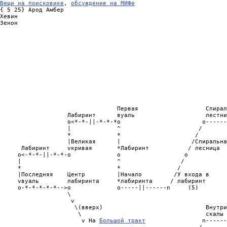
Вещи на поисковике
, 
обсуждение на МИФе
{ 5 25} Арод Амбер

Хевин                                                           
Зенон                                                           
                                                                
                                                                
                                                                
                                                                
                                                                
                                                                
                                                                
                                                                
                                                                
                                                                
                                                                
                                                                
                                 Первая                   Спирал
                   Лабиринт      вуаль                    лестни
                   o<*-*-||-*-*-*o                       o------
                   |             ^                      /       
                   *             *                     /        
                   |Великая      |                    /Спиральна
      Лабиринт     vкривая       *Лабиринт           / лесница  
     o<-*-*-||-*-*-o             o                  o           
     |                           ^                 /            
     *                           *                /             
     |Последняя    Центр         |Начало         /У входа в     
     vвуаль        лабиринта     *лабиринта     / лабиринт      
     o-*-*-*-*-*-->o             o-----||------n     (5)        
                   \                                            
                    v                                           
                     \(вверх)                             Внутри
                      \                                   скалы 
                       v На 
Большой тракт
                n------