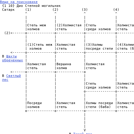
Вещи на поисковике

 {1 10} Дио Степной могильник                                  
 Сатарк     (1)          (2)           (3)            (4)       
            ^             ^             ^              ^        
            |             |             |              |        
            |             |             |              |        
            |Степь меж    |(2)Холмистая |Степь         |Холмиста
            |холмов       |степь        |среди холмов  |степь   
  (2)<------о-------------о-------------о--------------о--------
            |             |             |              |        
            |             |             |              |        
            |(1)Степь меж |Холмистая    |(3)Холмы      |(4)Холми
            | холмов      |степь        |посреди степи |степь (б
     <------о-------------o-------------о--------------о--------
 В 
Шахты
    |             |             |              |        
обреченных
 |             |             |              |        
            |Холмистая    |Вершина      |Холмистая     |        
            |степь        |холма        |степь         |        
     <------о-------------o-------------о              |        
 В 
Светлый
  |             |             |              |        
лес
        |             |             |              |        
            |             |             |Степь         |Холмиста
            |             |             |среди холмов  |степь   
            |             |             о--------------о-------
            |             |             |              |        
            |             |             |              |        
            |Посреди      |Холмистая    |Холмы посреди |Холмиста
            |холмов       |степь        |степи (баба)  |степь   
            о-------------о-------------о--------------о--------
                                        |

                                        |

                                        |

                                        |

                                        V
