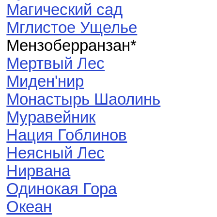
Магический сад
Мглистое Ущелье
Мензоберранзан*
Мертвый Лес
Миден'нир
Монастырь Шаолинь
Муравейник
Нация Гоблинов
Неясный Лес
Нирвана
Одинокая Гора
Океан