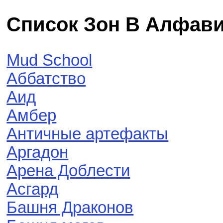
Список Зон В Алфав
Mud School
Аббатство
Аид
Амбер
Античные артефакты
Аргадон
Арена Доблести
Асгард
Башня Драконов